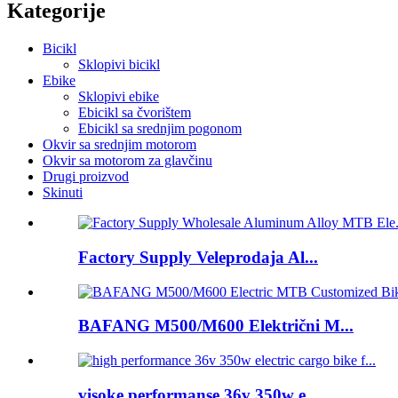
Kategorije
Bicikl
Sklopivi bicikl
Ebike
Sklopivi ebike
Ebicikl sa čvorištem
Ebicikl sa srednjim pogonom
Okvir sa srednjim motorom
Okvir sa motorom za glavčinu
Drugi proizvod
Skinuti
Factory Supply Veleprodaja Al...
BAFANG M500/M600 Električni M...
visoke performanse 36v 350w e...