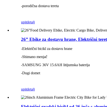
-porodična dostava tereta
upit
detalj
26” Ebike za dostavu hrane, Električni tere
-Električni bicikl za dostavu hrane
-Shimano menjač
-SAMSUNG 36V 15.6AH litijumska baterija
-Dugi domet
upit
detalj
Električni gradski bicikl od 26 inča s alum