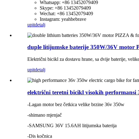
Whatsapp: +86 13452079409
Skype: +86 13452079409
Wechat: +86 13452079409
Instagram: yeahbebrave
upit
detalj
duple litijumske baterije 350W/36V motor PI
Električni bicikl za dostavu hrane, sa dvije baterije, veli
upit
detalj
električni teretni bicikl visokih performans
-Lagan motor bez četkica velike brzine 36v 350w
-shimano mjenjač
-SAMSUNG 36V 15.6AH litijumska baterija
-Dis kočnica