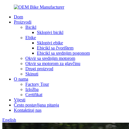
Dom
Proizvodi
Bicikl
Sklopivi bicikl
Ebike
Sklopivi ebike
Ebicikl sa čvorištem
Ebicikl sa srednjim pogonom
Okvir sa srednjim motorom
Okvir sa motorom za glavčinu
Drugi proizvod
Skinuti
O nama
Factory Tour
Izložba
Certifikat
Vijesti
Često postavljana pitanja
Kontaktiraj nas
English