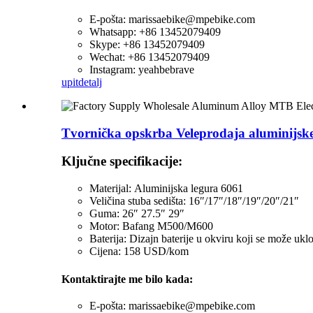
E-pošta: marissaebike@mpebike.com
Whatsapp: +86 13452079409
Skype: +86 13452079409
Wechat: +86 13452079409
Instagram: yeahbebrave
upit
detalj
Tvornička opskrba Veleprodaja aluminijske 
Ključne specifikacije:
Materijal:
Aluminijska legura 6061
Veličina stuba sedišta: 16″/17″/18″/19″/20″/21″
Guma: 26″ 27.5″ 29″
Motor: Bafang M500/M600
Baterija: Dizajn baterije u okviru koji se može uklo
Cijena: 158 USD/kom
Kontaktirajte me bilo kada:
E-pošta: marissaebike@mpebike.com