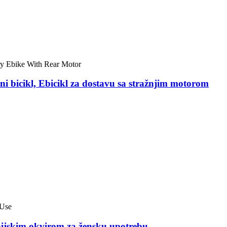
tni bicikl, Ebicikl za dostavu sa stražnjim motorom
inijskim okvirom za žensku upotrebu