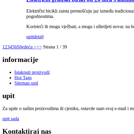
Električni bicikli zaista premošćuju jaz između tradicion
pogodnostima.
Koristeći ih mogu vježbati, a mogu i uštedjeti novac na b
upit
detalj
1
2
3
4
5
6
Sljedeća >
>>
Strana 1 / 39
informacije
Istaknuti proizvodi
Hot Tags
Sitemap.xml
upit
Za upite o našim proizvodima ili cjeniku, ostavite nam svoj e-mail i m
upit sada
Kontaktiraj nas