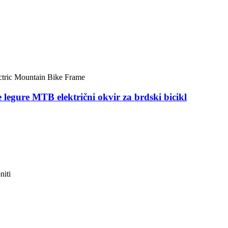
legure MTB električni okvir za brdski bicikl
niti